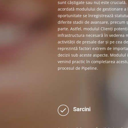
sunt câștigate sau nu) este crucială
acordată modulului de gestionare a l
oportunitate se înregistrează statutul
diferite stadii de avansare, precum şi
parte. Astfel, modulul Clienți potenți
infrastructura necesară în vederea m
activității de presale dar și pe cea 
reprezintă factori extrem de importa
decizii sub aceste aspecte. Modulul i
venind practic în completarea acest
procesul de Pipeline.
Sarcini