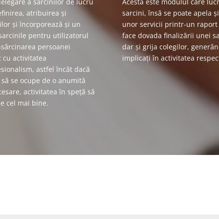
elegare a sarcinilor de lucru
Acesta este modulul care luc
finirea, atribuirea și
sarcini, însă se poate apela 
ilor și încorporează și un
unor servicii printr-un raport
arcinile pentru utilizatorul
face dovada finalizării unei s
Însărcinarea persoanei
dar și grija colegilor, generân
t cu activitatea
implicați în activitatea respec
ionalism, astfel încât dacă
ă să se ocupe de o anumită
sare, activitatea în speță să
pe cel mai bine.