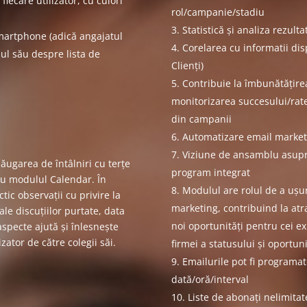
fiecare utilizator, cu culori
rol/campanie/stadiu
Statistică și analiza rezult
smartphone (adică angajatul
Corelarea cu informatii dis
ul său despre lista de
Clienți)
Contribuie la îmbunătățirea
monitorizarea succesului/rate
din campanii
Automatizare email market
Viziune de ansamblu asupr
ăugarea de întâlniri cu terțe
program integrat
cu modulul Calendar. În
Modulul are rolul de a ușu
ic observații cu privire la
marketing, contribuind la atr
ale discuțiilor purtate, data
noi oportunități pentru cei exi
aspecte ajută și înlesnește
zator de către colegii săi.
firmei a statusului și oportunit
Emailurile pot fi programa
dată/oră/interval
Liste de abonați nelimitat