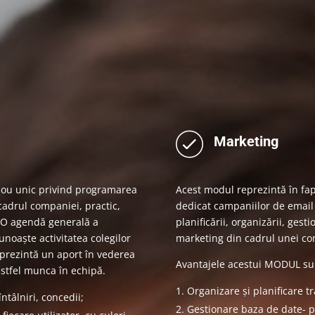
Marketing
lou unic privind programarea
Acest modul reprezintă în fa
 cadrul companiei, practic,
dedicat campaniilor de email 
r. O agendă generală a
planificării, organizării, gest
unoaște activitatea colegilor
marketing din cadrul unei co
reprezintă un aport în vederea
Avantajele acestui MODUL su
astfel munca în echipă.
Organizare și planificare 
ntâlniri, concedii;
Gestionare baza de date- p