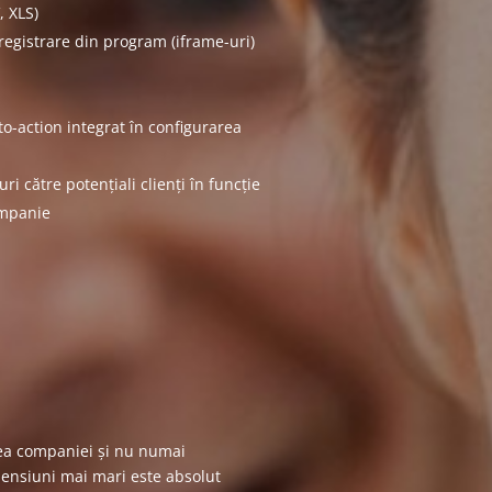
, XLS)
egistrare din program (iframe-uri)
o-action integrat în configurarea
i către potențiali clienți în funcție
ampanie
tea companiei și nu numai
ensiuni mai mari este absolut