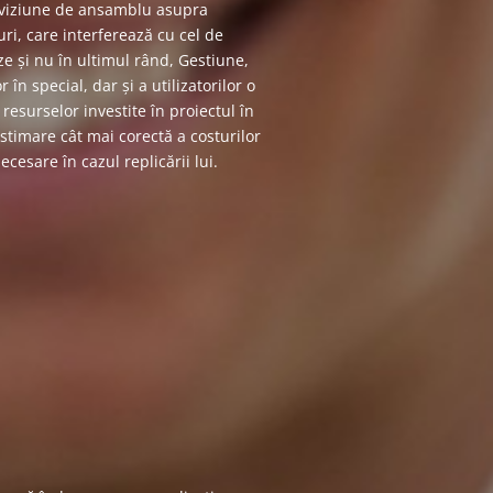
 viziune de ansamblu asupra
ri, care interferează cu cel de
vize și nu în ultimul rând, Gestiune,
în special, dar și a utilizatorilor o
surselor investite în proiectul în
estimare cât mai corectă a costurilor
cesare în cazul replicării lui.