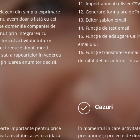
Import abonați ( fisier CSV
țelegem din simpla exprimare
Generare formulare de înr
 nu avem doar o listă cu cei
Editor șablon email
 pe domeniile companiei de
Funcție de test email
ținut prin integrarea cu
Funcție de adăugare Call-t
toricul activității tuturor
emailului
spect reduce timpii morți
Funcție transmitere emailur
r sau a rapoartelor în vederea
de rolul definit anterior în c
sțin luarea anumitor decizii.
Cazuri
oarte importante pentru orice
În momentul în care activita
eal a evoluției acestora (dacă
presupune și proiecte de dim