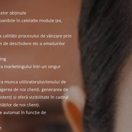
atelor obținute
ponibile în celelalte module (ex.
 calității procesului de vânzare prin
i de deschidere etc a emailurilor
ing
a marketingului într-un singur
ra munca utilizatorului/omului de
agerea de noi clienți, generarea de
stenți și oferă vizibilitate în cadrul
ăților de noi clienți.
te automat în funcție de
e