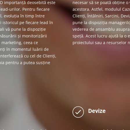
. O importanţă deosebită este
necesar să se poată obține o
ead-urilor. Pentru fiecare
acestora. Astfel, modulul Cazu
, evoluţia în timp între
Clienți, Întâlniri, Sarcini, De
 istoricul pe fiecare lead în
pune la dispoziția managerilor 
ali vă pune la dispoziție
vederea de ansamblu asupra re
ăsurării și monitorizării
speță. Acest lucru ajută la o 
de marketing, ceea ce
proiectului sau a resurselor ne
nți în momentul luării de
nterferează cu cel de Clienți,
uia pentru a putea susține
Devize