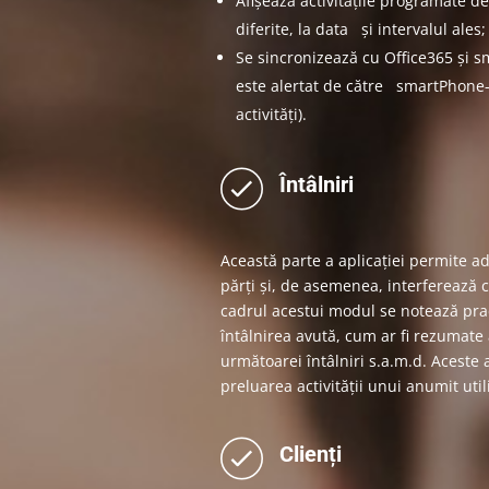
Afișează activitățile programate de 
diferite, la data și intervalul ales;
Se sincronizează cu Office365 și 
este alertat de către smartPhone-
activități).
Întâlniri
Această parte a aplicației permite ad
părți și, de asemenea, interferează 
cadrul acestui modul se notează pract
întâlnirea avută, cum ar fi rezumate 
următoarei întâlniri s.a.m.d. Aceste 
preluarea activității unui anumit utili
Clienți