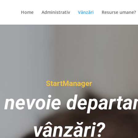
Home
Administrativ
Vânzări
Resurse umane?
StartManager
e nevoie departa
vânzări?