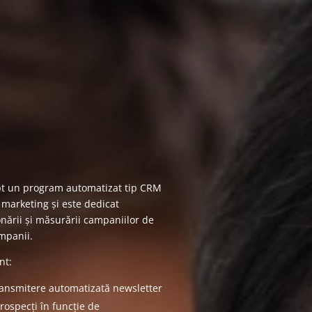
pt un program automatizat tip CRM
marketing și este dedicat
ionării și măsurării campaniilor de
mpanii.
nt:
transmitere automatizată newsletter
rospecți în funcție de