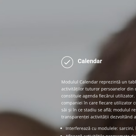
Calendar
Modulul Calendar reprezintă un tab
activităților tuturor persoanelor din
constituie agenda fiecărui utilizato
companiei în care fiecare utilizator c
săi și în ce stadiu se află; modulul 
transparenței activității dezvoltând 
Interferează cu modulele: sarcini, î