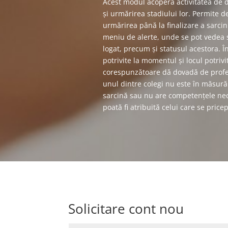
Acest modul acoperă activitatea de d
și urmărirea stadiului lor. Permite de
urmărirea până la finalizare a sarcin
meniu de alerte, unde se pot vedea s
logat, precum și statusul acestora. 
potrivite la momentul și locul potrivi
corespunzătoare dă dovadă de profes
unul dintre colegi nu este în măsur
sarcină sau nu are competențele nece
poată fi atribuită celui care se price
Solicitare cont nou