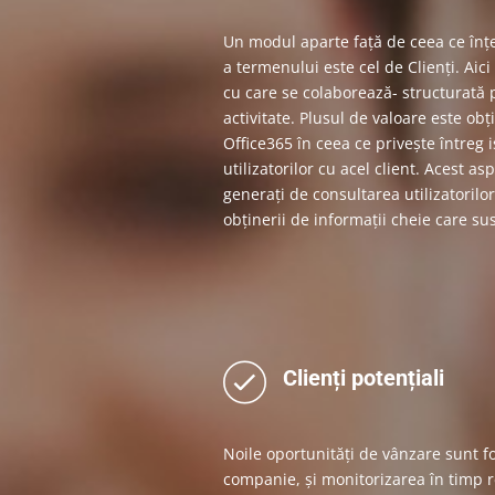
Un modul aparte față de ceea ce în
a termenului este cel de Clienți. Aici
cu care se colaborează- structurată
activitate. Plusul de valoare este ob
Office365 în ceea ce privește întreg is
utilizatorilor cu acel client. Acest a
generați de consultarea utilizatorilo
obținerii de informații cheie care su
Clienți potențiali
Noile oportunități de vânzare sunt f
companie, și monitorizarea în timp r