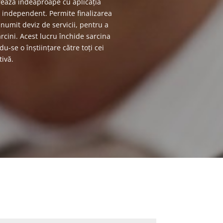
rează îndeaproape cu aplicația
și independent. Permite finalizarea
 numit deviz de servicii, pentru a
arcini. Acest lucru închide sarcina
du-se o înștiințare către toți cei
tivă.